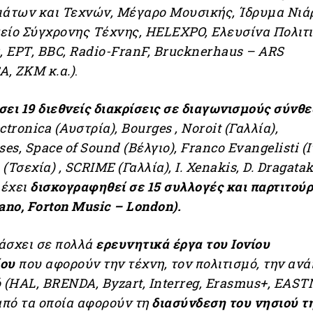
μάτων και Τεχνών, Μέγαρο Μουσικής, Ίδρυμα Νιά
είο Σύγχρονης Τέχνης, HELEXPO, Ελευσίνα Πολιτι
 ΕΡΤ, BBC, Radio-FranF, Brucknerhaus – ARS
, ZKM κ.α.)
.
ει 19 διεθνείς διακρίσεις σε διαγωνισμούς σύνθ
tronica (Αυστρία), Bourges , Noroit (Γαλλία),
s, Space of Sound (Βέλγιο), Franco Evangelisti (Ι
Τσεχία) , SCRIME (Γαλλία), I. Xenakis, D. Dragatak
 έχει
δισκογραφηθεί σε 15 συλλογές και παρτιτού
ano, Forton Music – London).
άσχει σε πολλά
ερευνητικά έργα του Ιονίου
ίου
που αφορούν την τέχνη, τον πολιτισμό, την ανά
 (HAL, BRENDA, Byzart, Interreg, Erasmus+, EAST
από τα οποία αφορούν τη
διασύνδεση του νησιού τ