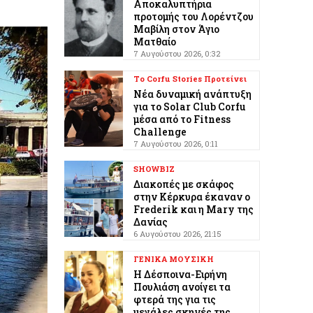
προτομής του Λορέντζου
Μαβίλη στον Άγιο
Ματθαίο
7 Αυγούστου 2026, 0:32
Το Corfu Stories Προτείνει
Νέα δυναμική ανάπτυξη
για το Solar Club Corfu
μέσα από το Fitness
Challenge
7 Αυγούστου 2026, 0:11
SHOWBIZ
Διακοπές με σκάφος
στην Κέρκυρα έκαναν ο
Frederik και η Mary της
Δανίας
6 Αυγούστου 2026, 21:15
ΓΕΝΙΚΑ ΜΟΥΣΙΚΗ
Η Δέσποινα-Ειρήνη
Πουλιάση ανοίγει τα
φτερά της για τις
μεγάλες σκηνές της