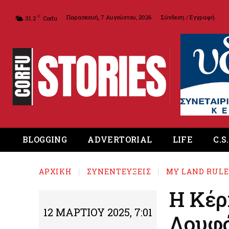
Παρασκευή, 7 Αυγούστου, 2026
Σύνδεση / Εγγραφή
C
31.2
Corfu
BLOGGING
ADVERTORIAL
LIFE
C.S
ΑΡΧΙΚΉ
ΣΥΝΕΝΤΕΥΞΕΙΣ
MY LAND RULE
Η Κέρ
12 ΜΑΡΤΊΟΥ 2025, 7:01
Λουφ