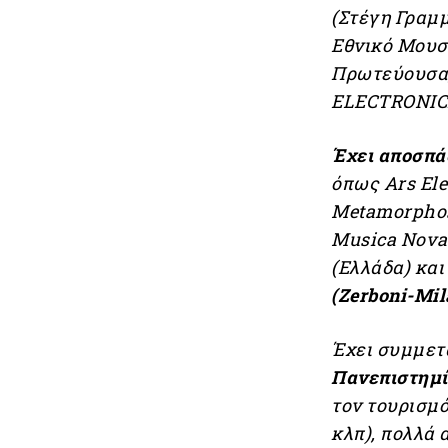
(Στέγη Γραμ
Εθνικό Μουσ
Πρωτεύουσα,
ELECTRONICA
Έχει αποσπάσ
όπως Αrs Elec
Metamorphose
Musica Nova (
(Ελλάδα) και
(Zerboni-Mil
Έχει συμμετ
Πανεπιστημ
τον τουρισμό
κλπ), πολλά 