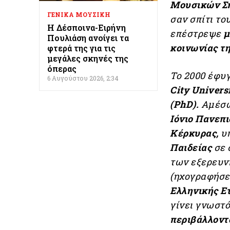
Μουσικών Σπ
ΓΕΝΙΚΑ ΜΟΥΣΙΚΗ
σαν σπίτι το
Η Δέσποινα-Ειρήνη
επέστρεψε
μ
Πουλιάση ανοίγει τα
κοινωνίας τη
φτερά της για τις
μεγάλες σκηνές της
όπερας
Το 2000 έφυγ
6 Αυγούστου 2026, 2:34
City Univers
(PhD).
Αμέσως
Ιόνιο Πανεπι
Κέρκυρας,
υπ
Παιδείας
σε 
των εξερευν
(ηχογραφήσε
Ελληνικής Ε
γίνει γνωστ
περιβάλλοντο