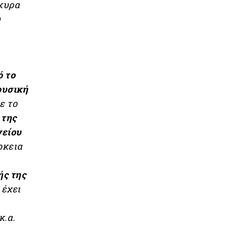
ρκυρα
υ
ό το
ουσική
ε το
 της
γείου
ρκεια
ής της
 έχει
κ.α.