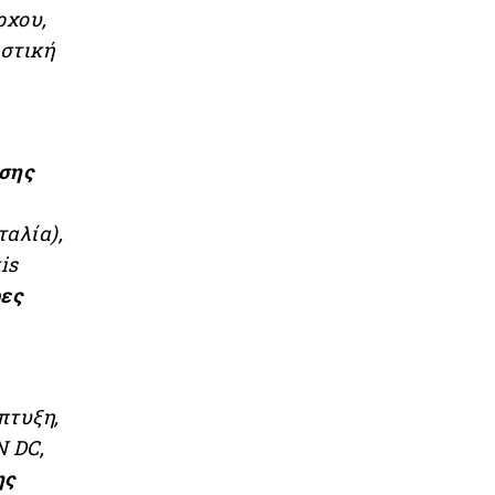
ρχου,
στική
εσης
ταλία),
is
ρες
πτυξη,
N DC,
ης