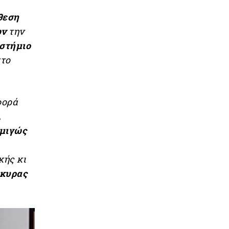
θεση
ων
την
ιστήμιο
στο
φορά
,
αμιγώς
κής κι
ρκυρας