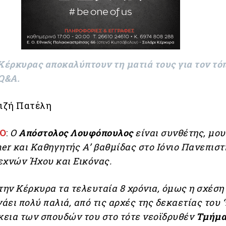
Κέρκυρας αποκαλύπτουν τη ματιά τους για τον τό
 Q&A.
ιζή Πατέλη
O
:
Ο
Απόστολος Λουφόπουλος
είναι συνθέτης, μου
er και Καθηγητής Α’ βαθμίδας στο Ιόνιο Πανεπιστ
εχνών Ήχου και Εικόνας.
την Κέρκυρα τα τελευταία 8 χρόνια, όμως η σχέση
νάει πολύ παλιά, από τις αρχές της δεκαετίας του ‘
ρκεια των σπουδών του στο τότε νεοϊδρυθέν
Τμήμ