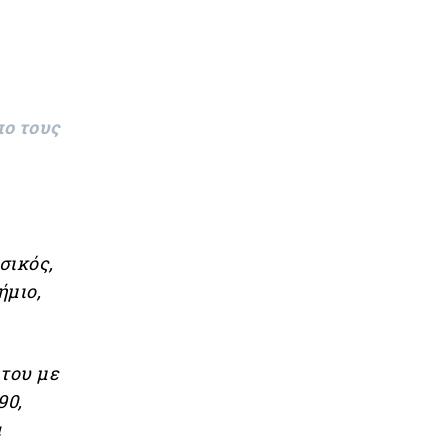
πο τους
σικός,
ήμιο,
 του με
90,
α