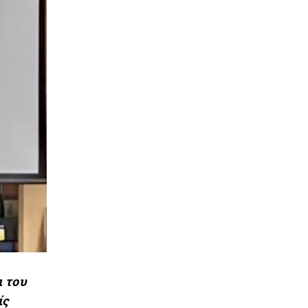
ι του
ίς