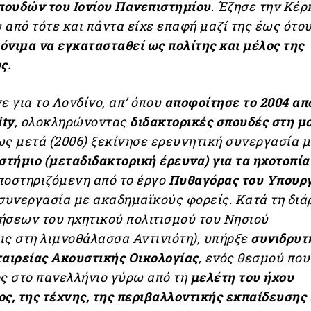
ουδών του Ιονίου Πανεπιστημίου
. Έζησε την Κέ
υ από τότε και πάντα είχε επαφή μαζί της έως ότο
όνιμα να εγκατασταθεί ως πολίτης και μέλος της
ς.
ε για το Λονδίνο, απ’ όπου
αποφοίτησε το 2004 απ
ity
, ολοκληρώνοντας
διδακτορικές σπουδές στη μ
 μετά (2006) ξεκίνησε ερευνητική συνεργασία μ
στήμιο (μεταδιδακτορική έρευνα) για τα ηχοτοπία
οστηριζόμενη από το έργο
Πυθαγόρας του Υπουρ
συνεργασία με ακαδημαϊκούς φορείς. Κατά τη διά
ήσεων του ηχητικού πολιτισμού του Νησιού
ις στη λιμνοθάλασσα Αντινιότη), υπήρξε
συνιδρυτ
ταιρείας Ακουστικής Οικολογίας
, ενός θεσμού που
ός στο πανελλήνιο γύρω από τη
μελέτη του ήχου
ς, της τέχνης, της περιβαλλοντικής εκπαίδευσης