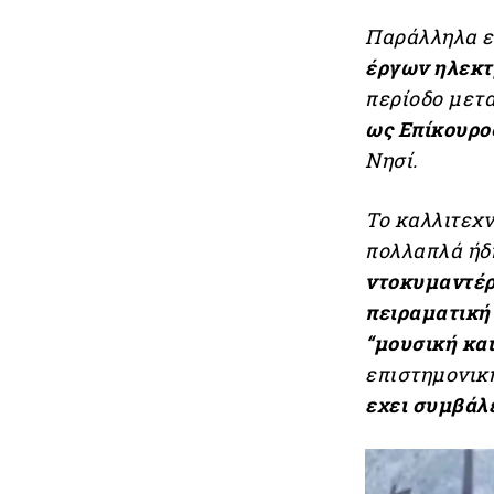
Παράλληλα ε
έργων ηλεκτ
περίοδο μετα
ως Επίκουρ
Νησί.
Το καλλιτεχν
πολλαπλά ήδ
ντοκυμαντέρ,
πειραματική
“μουσική κα
επιστημονική
εχει συμβάλε