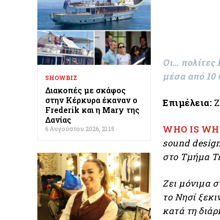
Οι… πολίτες 
μέσα από 10
SHOWBIZ
Διακοπές με σκάφος
στην Κέρκυρα έκαναν ο
Επιμέλεια:
Ζ
Frederik και η Mary της
Δανίας
WHO IS WH
6 Αυγούστου 2026, 21:15
sound design
στο Τμήμα Τ
Ζει μόνιμα σ
το Νησί ξεκι
κατά τη διά