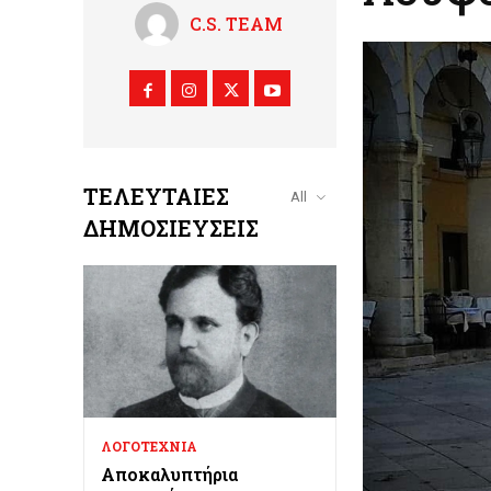
C.S. TEAM
ΤΕΛΕΥΤΑΊΕΣ
All
ΔΗΜΟΣΙΕΎΣΕΙΣ
ΛΟΓΟΤΕΧΝΙΑ
Αποκαλυπτήρια
προτομής του