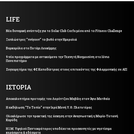
LIFE
Νέα δυναμική ανάπτυξη για το Solar Club Corfu μέσα από το Fitness Challenge
Ξαπλώστρες “πνίγουν” το βυθό στην Ημερολιά
Βαρκαρόλα στο Ποτάμι Λευκίμμης
9 νέα προγράμματα με αντικείμενο την Τεχνητή Νοημοσύνη στο Ιόνιο
Πανεπιστήμιο
Συγχαρητήρια της ΦΕ Καποδίστριας στους επιτυχόντες της Φιλαρμονικής σε ΑΕΙ
ΙΣΤΟΡΙΑ
Αποκαλυπτήρια προτομής του Λορέντζου Μαβίλη στον Άγιο Ματθαίο
Η εκδήλωση “Το Τοπίο” στην Ιερά Μονή Υ.Θ. Πλατυτέρας
Ολοκλήρωσε την πρακτική της άσκηση στην Αναγνωστική η Μαρία-Τατιανή
Καρύδη
Η Ι.Μ. Υψηλού Παντοκράτορος υποδέχεται προσκυνητές με νηστίσιμα
κεράσματα & εδέσματα