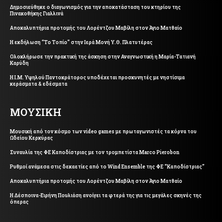
Δημοσιεύθηκε ο διαγωνισμός για την αποκατάσταση του κτηρίου της
Πινακοθήκης Γιαλλινά
Αποκαλυπτήρια προτομής του Λορέντζου Μαβίλη στον Άγιο Ματθαίο
Η εκδήλωση “Το Τοπίο” στην Ιερά Μονή Υ.Θ. Πλατυτέρας
Ολοκλήρωσε την πρακτική της άσκηση στην Αναγνωστική η Μαρία-Τατιανή
Καρύδη
Η Ι.Μ. Υψηλού Παντοκράτορος υποδέχεται προσκυνητές με νηστίσιμα
κεράσματα & εδέσματα
ΜΟΥΣΙΚΗ
Μουσική από τον κόσμο των video games με πρωταγωνιστές τα κόρνα του
Ωδείου Κερκύρας
Συναυλία της ΦΕ Καποδίστριας με τον τρομπετίστα Marco Pierobon
Ρυθμοί ανάμεσα στις δεκαετίες από το Wind Ensemble της ΦΕ “Καποδίστριας”
Αποκαλυπτήρια προτομής του Λορέντζου Μαβίλη στον Άγιο Ματθαίο
Η Δέσποινα-Ειρήνη Πουλιάση ανοίγει τα φτερά της για τις μεγάλες σκηνές της
όπερας