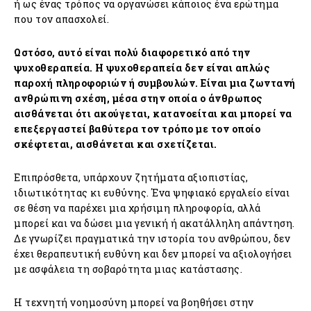
ή ως ένας τρόπος να οργανώσει κάποιος ένα ερώτημα
που τον απασχολεί.
Ωστόσο, αυτό είναι πολύ διαφορετικό από την
ψυχοθεραπεία. Η ψυχοθεραπεία δεν είναι απλώς
παροχή πληροφοριών ή συμβουλών. Είναι μια ζωντανή
ανθρώπινη σχέση, μέσα στην οποία ο άνθρωπος
αισθάνεται ότι ακούγεται, κατανοείται και μπορεί να
επεξεργαστεί βαθύτερα τον τρόπο με τον οποίο
σκέφτεται, αισθάνεται και σχετίζεται.
Επιπρόσθετα, υπάρχουν ζητήματα αξιοπιστίας,
ιδιωτικότητας κι ευθύνης. Ένα ψηφιακό εργαλείο είναι
σε θέση να παρέχει μια χρήσιμη πληροφορία, αλλά
μπορεί και να δώσει μια γενική ή ακατάλληλη απάντηση.
Δε γνωρίζει πραγματικά την ιστορία του ανθρώπου, δεν
έχει θεραπευτική ευθύνη και δεν μπορεί να αξιολογήσει
με ασφάλεια τη σοβαρότητα μιας κατάστασης.
Η τεχνητή νοημοσύνη μπορεί να βοηθήσει στην