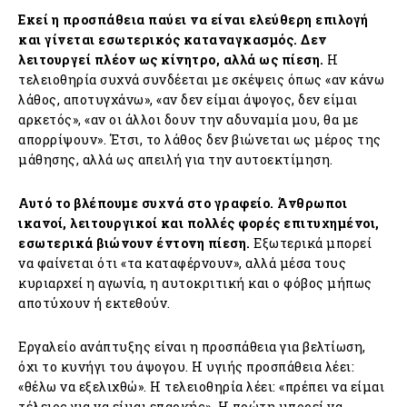
Εκεί η προσπάθεια παύει να είναι ελεύθερη επιλογή
και γίνεται εσωτερικός καταναγκασμός. Δεν
λειτουργεί πλέον ως κίνητρο, αλλά ως πίεση.
Η
τελειοθηρία συχνά συνδέεται με σκέψεις όπως «αν κάνω
λάθος, αποτυγχάνω», «αν δεν είμαι άψογος, δεν είμαι
αρκετός», «αν οι άλλοι δουν την αδυναμία μου, θα με
απορρίψουν». Έτσι, το λάθος δεν βιώνεται ως μέρος της
μάθησης, αλλά ως απειλή για την αυτοεκτίμηση.
Αυτό το βλέπουμε συχνά στο γραφείο. Άνθρωποι
ικανοί, λειτουργικοί και πολλές φορές επιτυχημένοι,
εσωτερικά βιώνουν έντονη πίεση.
Εξωτερικά μπορεί
να φαίνεται ότι «τα καταφέρνουν», αλλά μέσα τους
κυριαρχεί η αγωνία, η αυτοκριτική και ο φόβος μήπως
αποτύχουν ή εκτεθούν.
Εργαλείο ανάπτυξης είναι η προσπάθεια για βελτίωση,
όχι το κυνήγι του άψογου. Η υγιής προσπάθεια λέει:
«θέλω να εξελιχθώ». Η τελειοθηρία λέει: «πρέπει να είμαι
τέλειος για να είμαι επαρκής». Η πρώτη μπορεί να