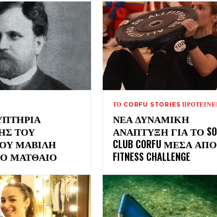
ΤΟ CORFU STORIES ΠΡΟΤΕΊΝΕ
ΥΠΤΉΡΙΑ
ΝΈΑ ΔΥΝΑΜΙΚΉ
ΉΣ ΤΟΥ
ΑΝΆΠΤΥΞΗ ΓΙΑ ΤΟ SO
ΟΥ ΜΑΒΊΛΗ
CLUB CORFU ΜΈΣΑ ΑΠΌ
ΙΟ ΜΑΤΘΑΊΟ
FITNESS CHALLENGE