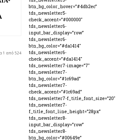
btn_bg_color_hover=”#4db2ec”
tds_newsletter5-
Α
check_accent=”#000000″
tds_newsletter6-
input_bar_display=”row”
tds_newsletter6-
btn_bg_color=”#da1414″
tds_newsletter6-
α 1 από 524
check_accent=”#da1414″
tds_newsletter7-image=”7″
tds_newsletter7-
btn_bg_color=”#1c69ad”
tds_newsletter7-
check_accent=”#1c69ad”
tds_newsletter7-f_title_font_size=”20″
tds_newsletter7-
f_title_font_line_height=”28px”
tds_newsletter8-
input_bar_display=”row”
tds_newsletter8-
btn_bg_color=”#00649e”