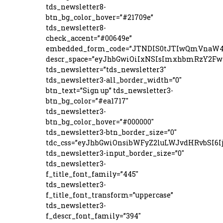
tds_newsletter8-
btn_bg_color_hover=”#21709e”
tds_newsletter8-
check_accent=”#00649e”
embedded_form_code=”JTNDIS0tJTIwQmVna
descr_space=”eyJhbGwiOiIxNSIsImxhbmRzY2FwZ
tds_newsletter=”tds_newsletter3″
tds_newsletter3-all_border_width=”0″
btn_text=”Sign up” tds_newsletter3-
btn_bg_color=”#ea1717″
tds_newsletter3-
btn_bg_color_hover=”#000000″
tds_newsletter3-btn_border_size=”0″
tdc_css=”eyJhbGwiOnsibWFyZ2luLWJvdHRvbSI6
tds_newsletter3-input_border_size=”0″
tds_newsletter3-
f_title_font_family=”445″
tds_newsletter3-
f_title_font_transform=”uppercase”
tds_newsletter3-
f_descr_font_family=”394″