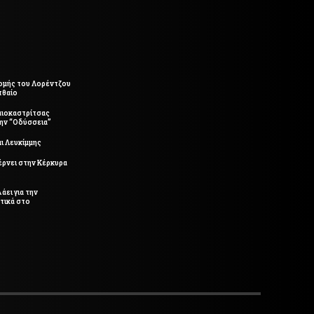
ομής του Λορέντζου
τθαίο
αιοκαστρίτσας
την “Οδύσσεια”
ι Λευκίμμης
έρνει στην Κέρκυρα
άει για την
τικά στο