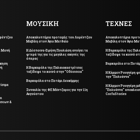
ΜΟΥΣΙΚΗ
ΤΕΧΝΕΣ
ρέντζου
Αποκαλυπτήρια προτομής του Λορέντζου
Αποκαλυπτήρια προτ
Μαβίλη στον Άγιο Ματθαίο
Μαβίλη στον Άγιο Μα
ά Μονή
Η Δέσποινα-Ειρήνη Πουλιάση ανοίγει τα
Η Βαρκαρόλα της Παλ
φτερά της για τις μεγάλες σκηνές της
ταξίδεψε το κοινό σ
όπερας
σκηση
Βαρκαρόλα στο Ποτάμ
νή
Η Βαρκαρόλα της Παλαιοκαστρίτσας
ταξίδεψε το κοινό στην “Οδύσσεια”
Η Κάρμεν Ρουγγέρη φ
την “Πολυάννα”
Βαρκαρόλα στο Ποτάμι Λευκίμμης
ίσιμα
Η Κάρμεν Ρουγγέρη μιλ
Συναυλία της ΦΕ Μάντζαρος για την 11η
“Πολυάννα” αποκλεισ
Αυγούστου
CorfuStories
αι
ήσεων &