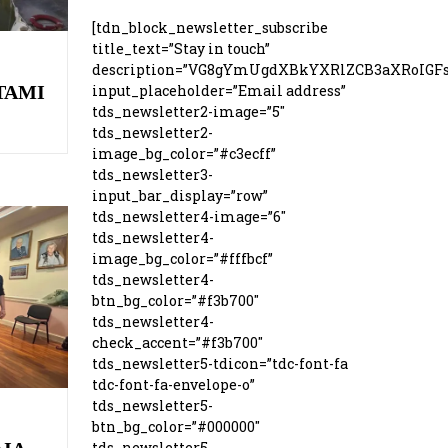
[tdn_block_newsletter_subscribe
title_text=”Stay in touch”
description=”VG8gYmUgdXBkYXRlZCB3aXRoIG
ΤΆΜΙ
input_placeholder=”Email address”
tds_newsletter2-image=”5″
tds_newsletter2-
image_bg_color=”#c3ecff”
tds_newsletter3-
input_bar_display=”row”
tds_newsletter4-image=”6″
tds_newsletter4-
image_bg_color=”#fffbcf”
tds_newsletter4-
btn_bg_color=”#f3b700″
tds_newsletter4-
check_accent=”#f3b700″
tds_newsletter5-tdicon=”tdc-font-fa
tdc-font-fa-envelope-o”
tds_newsletter5-
btn_bg_color=”#000000″
ΙΆ-
tds_newsletter5-