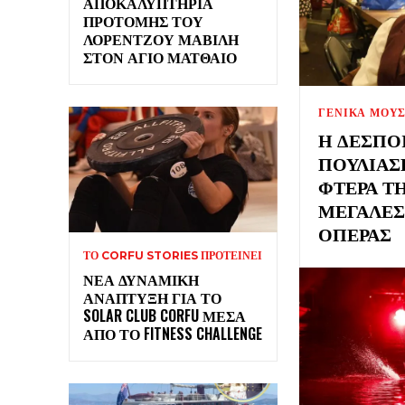
ΑΠΟΚΑΛΥΠΤΉΡΙΑ
ΠΡΟΤΟΜΉΣ ΤΟΥ
ΛΟΡΈΝΤΖΟΥ ΜΑΒΊΛΗ
ΣΤΟΝ ΆΓΙΟ ΜΑΤΘΑΊΟ
ΓΕΝΙΚΑ ΜΟΥ
Η ΔΈΣΠΟ
ΠΟΥΛΙΆΣ
ΦΤΕΡΆ ΤΗ
ΜΕΓΆΛΕΣ
ΌΠΕΡΑΣ
ΤΟ CORFU STORIES ΠΡΟΤΕΊΝΕΙ
ΝΈΑ ΔΥΝΑΜΙΚΉ
ΑΝΆΠΤΥΞΗ ΓΙΑ ΤΟ
SOLAR CLUB CORFU ΜΈΣΑ
ΑΠΌ ΤΟ FITNESS CHALLENGE