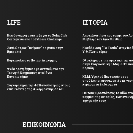
LIFE
ΙΣΤΟΡΙΑ
Νέα δυναμική ανάπτυξη για το Solar Club
Αποκαλυπτήρια προτομής του Λο
Corfu μέσα από το Fitness Challenge
Μαβίλη στον Άγιο Ματθαίο
Ξαπλώστρες “πνίγουν” το βυθό στην
Η εκδήλωση “Το Τοπίο” στην Ιερ
Ημερολιά
Υ.Θ. Πλατυτέρας
Βαρκαρόλα στο Ποτάμι Λευκίμμης
Ολοκλήρωσε την πρακτική της ά
στην Αναγνωστική η Μαρία-Τατια
Καρύδη
9 νέα προγράμματα με αντικείμενο την
Τεχνητή Νοημοσύνη στο Ιόνιο
Πανεπιστήμιο
Η Ι.Μ. Υψηλού Παντοκράτορος
υποδέχεται προσκυνητές με νηστ
κεράσματα & εδέσματα
Συγχαρητήρια της ΦΕ Καποδίστριας στους
επιτυχόντες της Φιλαρμονικής σε ΑΕΙ
Για τους Προσκόπους το Βίδο είν
κομμάτι της ιστορίας, των αναμν
της ψυχής τους
ΕΠΙΚΟΙΝΩΝΙΑ