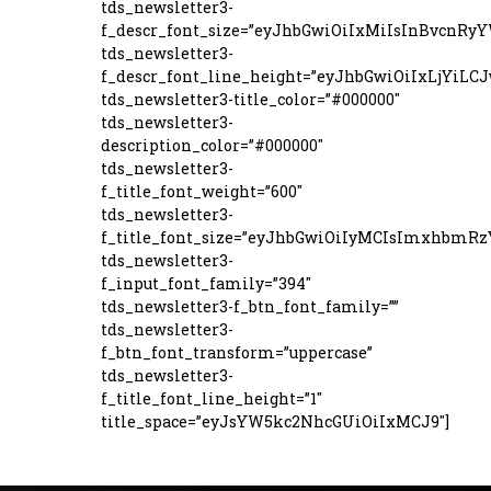
tds_newsletter3-
f_descr_font_size=”eyJhbGwiOiIxMiIsInBvcnRyY
tds_newsletter3-
f_descr_font_line_height=”eyJhbGwiOiIxLjYiLC
tds_newsletter3-title_color=”#000000″
tds_newsletter3-
description_color=”#000000″
tds_newsletter3-
f_title_font_weight=”600″
tds_newsletter3-
f_title_font_size=”eyJhbGwiOiIyMCIsImxhbmRz
tds_newsletter3-
f_input_font_family=”394″
tds_newsletter3-f_btn_font_family=””
tds_newsletter3-
f_btn_font_transform=”uppercase”
tds_newsletter3-
f_title_font_line_height=”1″
title_space=”eyJsYW5kc2NhcGUiOiIxMCJ9″]