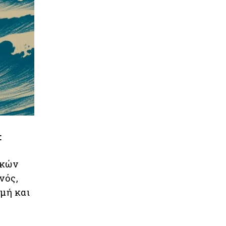
:
ικών
νός,
μή και