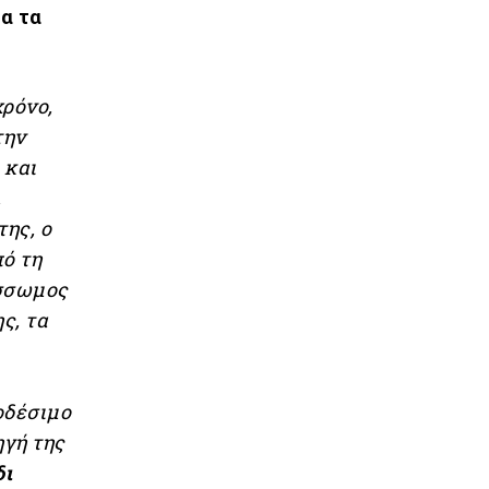
α τα
χρόνο,
την
 και
,
ης, ο
ό τη
ύσσωμος
ς, τα
οδέσιμο
ηγή της
δι