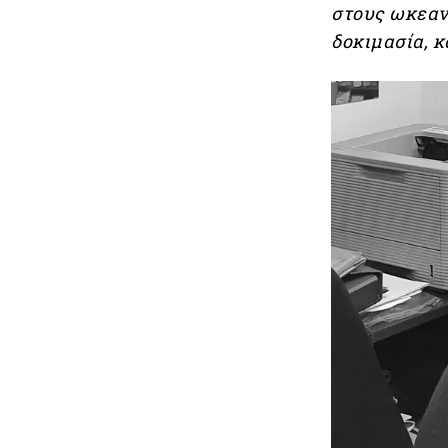
στους ωκεανο
δοκιμασία, κ