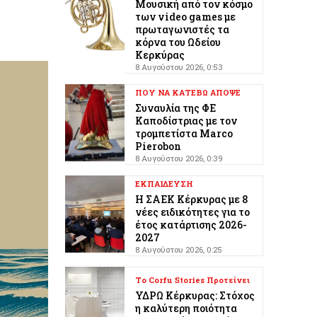
Μουσική από τον κόσμο
των video games με
πρωταγωνιστές τα
κόρνα του Ωδείου
Κερκύρας
8 Αυγούστου 2026, 0:53
ΠΟΥ ΝΑ ΚΑΤΕΒΩ ΑΠΟΨΕ
Συναυλία της ΦΕ
Καποδίστριας με τον
τρομπετίστα Marco
Pierobon
8 Αυγούστου 2026, 0:39
ΕΚΠΑΙΔΕΥΣΗ
Η ΣΑΕΚ Κέρκυρας με 8
νέες ειδικότητες για το
έτος κατάρτισης 2026-
2027
8 Αυγούστου 2026, 0:25
Το Corfu Stories Προτείνει
ΥΔΡΩ Κέρκυρας: Στόχος
η καλύτερη ποιότητα