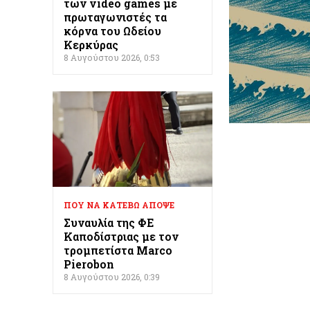
των video games με
πρωταγωνιστές τα
κόρνα του Ωδείου
Κερκύρας
8 Αυγούστου 2026, 0:53
ΠΟΥ ΝΑ ΚΑΤΕΒΩ ΑΠΟΨΕ
Συναυλία της ΦΕ
Καποδίστριας με τον
τρομπετίστα Marco
Pierobon
8 Αυγούστου 2026, 0:39