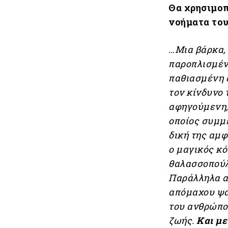
Θα χρησιμοπ
νοήματα του
…Μια βάρκα,
παροπλισμένη
παθιασμένη α
τον κίνδυνο 
αφηγούμενη,
οποίος συμμ
δική της αμφ
ο μαγικός κό
θαλασσοπούλι
Παράλληλα αφ
απόμαχου ψα
του ανθρώπου
ζωής.
Και με