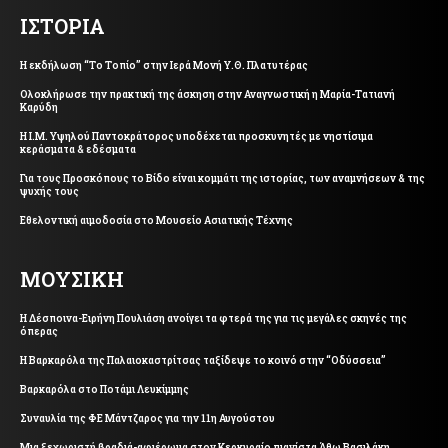
ΙΣΤΟΡΙΑ
Η εκδήλωση “Το Τοπίο” στην Ιερά Μονή Υ.Θ. Πλατυτέρας
Ολοκλήρωσε την πρακτική της άσκηση στην Αναγνωστική η Μαρία-Τατιανή
Καρύδη
Η Ι.Μ. Υψηλού Παντοκράτορος υποδέχεται προσκυνητές με νηστίσιμα
κεράσματα & εδέσματα
Για τους Προσκόπους το Βίδο είναι κομμάτι της ιστορίας, των αναμνήσεων & της
ψυχής τους
Εθελοντική αιμοδοσία στο Μουσείο Ασιατικής Τέχνης
ΜΟΥΣΙΚΗ
Η Δέσποινα-Ειρήνη Πουλιάση ανοίγει τα φτερά της για τις μεγάλες σκηνές της
όπερας
Η Βαρκαρόλα της Παλαιοκαστρίτσας ταξίδεψε το κοινό στην “Οδύσσεια”
Βαρκαρόλα στο Ποτάμι Λευκίμμης
Συναυλία της ΦΕ Μάντζαρος για την 11η Αυγούστου
Μια ξεχωριστή βραδιά-αφιέρωμα στον Κερκυραίο πιανίστα Άθω Βασιλάκη