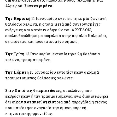
Caretta–caretta στις παραλίες Ρόδας, Αχαράβης και
Αλμυρού.
Συγκεκριμένα:
Την Κυριακή
11 Ιανουαρίου εντοπίστηκε μία ζωντανή
θαλάσσια χελώνα, η οποία, μετά από συντονισμένες
ενέργειες και κατόπιν οδηγιών του ΑΡΧΕΛΩΝ,
απελευθερώθηκε με ασφάλεια στην παραλία Καλαμάκι,
σε απάνεμο και προστατευμένο σημείο.
Την Τρίτη
13 Ιανουαρίου εντοπίστηκε 2η θαλάσσια
χελώνα, τραυματισμένη.
Την Πέμπτη
15 Ιανουαρίου εντοπίστηκαν ακόμη 2
τραυματισμένες θαλάσσιες χελώνες.
Στις 3 από τις 4 περιπτώσεις
, οι χελώνες που
εκβράστηκαν ήταν τραυματισμένες, ενώ διαπιστώθηκε
ότι
είχαν καταπιεί αγκίστρια
από παραγάδια, γεγονός
που κατέστησε αναγκαία την άμεση παροχή
κτηνιατρικής φροντίδας.