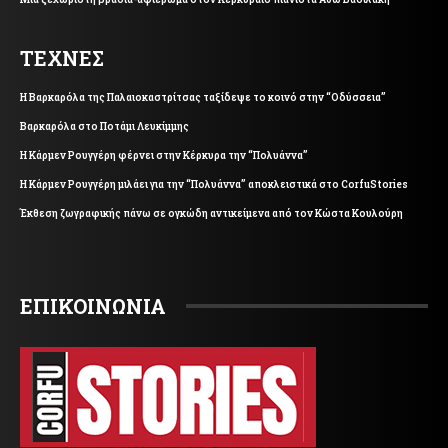
ΤΕΧΝΕΣ
Η Βαρκαρόλα της Παλαιοκαστρίτσας ταξίδεψε το κοινό στην “Οδύσσεια”
Βαρκαρόλα στο Ποτάμι Λευκίμμης
Η Κάρμεν Ρουγγέρη φέρνει στην Κέρκυρα την “Πολυάννα”
Η Κάρμεν Ρουγγέρη μιλάει για την “Πολυάννα” αποκλειστικά στο CorfuStories
Έκθεση ζωγραφικής πάνω σε ογκώδη αντικείμενα από τον Κώστα Κουλούρη
ΕΠΙΚΟΙΝΩΝΙΑ