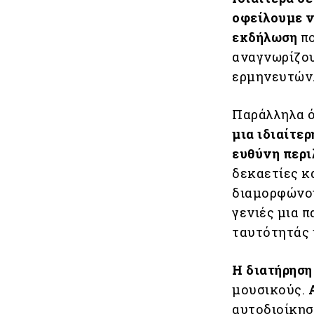
οφείλουμε ν
εκδήλωση
πο
αναγνωρίζου
ερμηνευτών
Παράλληλα ό
μια ιδιαίτε
ευθύνη περι
δεκαετίες κ
διαμορφώνου
γενιές μια 
ταυτότητάς 
Η διατήρηση
μουσικούς.
αυτοδιοίκησ