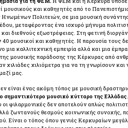
ημασία για τη ΦΕΜ.
Η ΦΕΜ και η Κέρκυρα υποδέ
εί μουσικούς και καθηγητές από το Πανεπιστήμι
 Ηνωμένων Πολιτειών, σε μια μουσική συνάντη
έδου, μεταφέροντας ένα ισχυρό μήνυμα πολιτισ
 και διεθνούς εξωστρέφειας. Στη φετινή διοργά
 40 μουσικοί και καθηγητές. Η παρουσία τους δ
νο μια καλλιτεχνική εμπειρία αλλά και μια έμπρ
της μουσικής παράδοσης της Κέρκυρας από ανθ
ν χιλιάδες χιλιόμετρα για να τη γνωρίσουν και 
μαζί μας.
εν είναι ένας ακόμη τόπος με μουσική δραστηρι
το σημαντικότερο μουσικό κύτταρο της Ελλάδας
υ οι φιλαρμονικές δεν αποτελούν απλώς πολιτισ
λλά ζωντανούς θεσμούς κοινωνικής συνοχής, π
μού. Είναι ο τόπος όπου γενιές Κερκυραίων μεγά