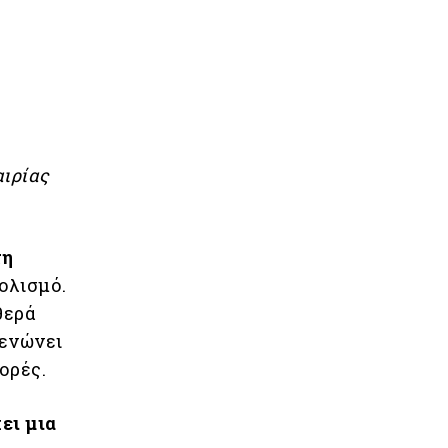
αιρίας
τη
ολισμό.
θερά
 ενώνει
ορές.
ει μια