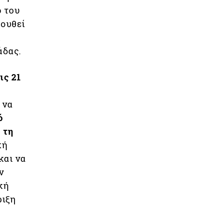
ο του
λουθεί
α
άδας.
ις 21
ι
να
ό
 τη
κή
και να
ν
κή
ριξη