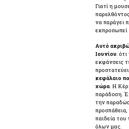
Γιατί η μου
παρελθόντος
να παράγει 
εκπροσωπεί 
Αυτό ακριβώ
Ιουνίου
: ότ
εκφάνσεις τη
προστατεύει
κεφάλαιο πο
χώρα
. Η Κέ
παράδοση. Έχ
την παραδώσ
προσπάθεια, 
παιδεία του 
όλων μας.