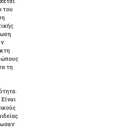
χεται
ο του
ση
τικής
νωση
εν
ακτη
ρώπους
να τη
ότητα.
. Είναι
τικούς
αιδείας
λωσαν