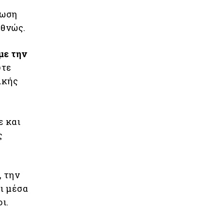
φωση
εθνώς.
με την
ύτε
ικής
ε και
ς
, την
οι μέσα
ι.