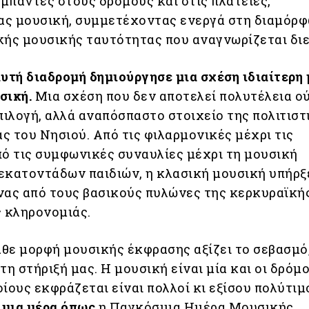
μπάντες στους δρόμους και στις πλατείες,
ς μουσική, συμμετέχοντας ενεργά στη διαμόρ
κής μουσικής ταυτότητας που αναγνωρίζεται δι
αυτή διαδρομή δημιούργησε μια σχέση ιδιαίτερη 
σική.
Μια σχέση που δεν αποτελεί πολυτέλεια ο
πιλογή, αλλά αναπόσπαστο στοιχείο της πολιτιστ
ς του Νησιού. Από τις φιλαρμονικές μέχρι τις
πό τις συμφωνικές συναυλίες μέχρι τη μουσική
εκατοντάδων παιδιών, η κλασική μουσική υπήρξ
νας από τους βασικούς πυλώνες της κερκυραϊκή
ς κληρονομιάς.
θε μορφή μουσικής έκφρασης αξίζει το σεβασμό
τη στήριξή μας. Η μουσική είναι μία και οι δρόμ
ίους εκφράζεται είναι πολλοί κι εξίσου πολύτιμο
ε μια μέρα όπως
η Παγκόσμια Ημέρα Μουσικής,