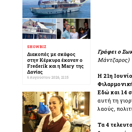
SHOWBIZ
Γράφει ο Σω
Διακοπές με σκάφος
Μάντζαρος)
στην Κέρκυρα έκαναν ο
Frederik και η Mary της
Δανίας
Η 21η Ιουνί
6 Αυγούστου 2026, 21:15
Φιλαρμονικ
Εδώ και 14 
αυτή τη γιο
λαούς, πολι
Τα 4 τελευτ