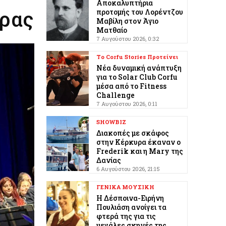
Αποκαλυπτήρια
υρας
προτομής του Λορέντζου
Μαβίλη στον Άγιο
Ματθαίο
7 Αυγούστου 2026, 0:32
Το Corfu Stories Προτείνει
Νέα δυναμική ανάπτυξη
για το Solar Club Corfu
μέσα από το Fitness
Challenge
7 Αυγούστου 2026, 0:11
SHOWBIZ
Διακοπές με σκάφος
στην Κέρκυρα έκαναν ο
Frederik και η Mary της
Δανίας
6 Αυγούστου 2026, 21:15
ΓΕΝΙΚΑ ΜΟΥΣΙΚΗ
Η Δέσποινα-Ειρήνη
Πουλιάση ανοίγει τα
φτερά της για τις
μεγάλες σκηνές της