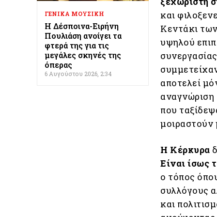
ξεχωριστή σ
και φιλοξεν
ΓΕΝΙΚΑ ΜΟΥΣΙΚΗ
Η Δέσποινα-Ειρήνη
Κεντάκι των
Πουλιάση ανοίγει τα
υψηλού επιπ
φτερά της για τις
μεγάλες σκηνές της
συνεργασίας
όπερας
συμμετείχαν
6 Αυγούστου 2026, 2:34
αποτελεί μό
αναγνώριση 
που ταξίδεψα
μοιραστούν 
Η Κέρκυρα
δ
Είναι ίσως 
ο τόπος όπο
συλλόγους α
και πολιτισ