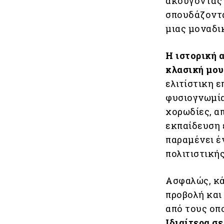
ακούγοντας 
σπουδάζοντα
μιας μοναδι
Η ιστορική 
κλασική μου
ελιτίστικη ε
φυσιογνωμία
χορωδίες, α
εκπαίδευση 
παραμένει έ
πολιτιστική
Ασφαλώς, κά
προβολή και 
από τους οπο
Ιδιαίτερα σ