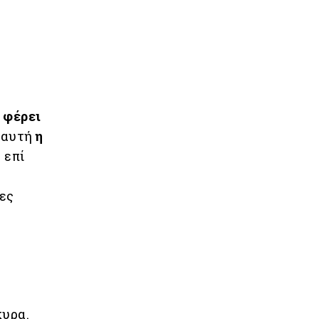
 φέρει
ι αυτή
η
 επί
ες
κυρα.