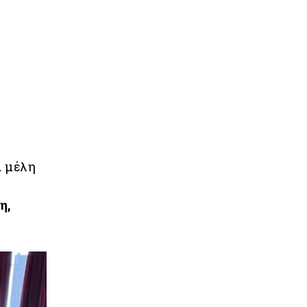
ι μέλη
η,