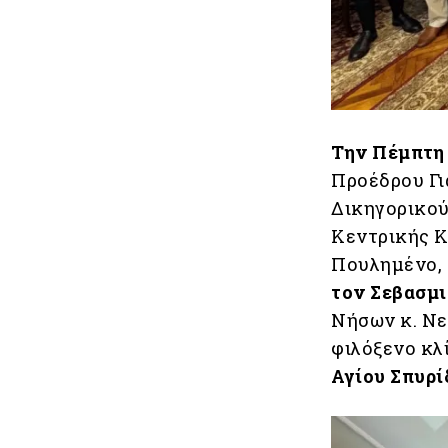
Την Πέμπτη 
Προέδρου Γι
Δικηγορικού
Κεντρικής 
Πουλημένο,
τον Σεβασμ
Νήσων κ. Νε
φιλόξενο κλ
Αγίου Σπυρί