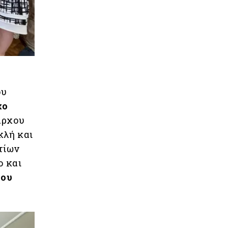
ου
χο
άρχου
κλή και
τίων
ο και
του