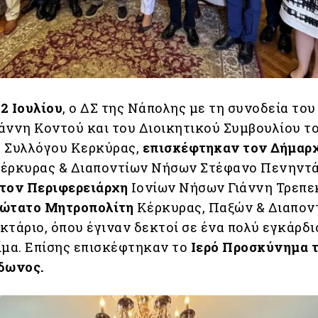
2 Ιουλίου
, ο ΔΣ της Νάπολης με τη συνοδεία του
άννη Κοντού και του Διοικητικού Συμβουλίου τ
 Συλλόγου Κερκύρας,
επισκέφτηκαν τον Δήμαρ
Κέρκυρας & Διαποντίων Νήσων Στέφανο Πενηντ
τον Περιφερειάρχη
Ιονίων Νήσων Γιάννη Τρεπε
ιώτατο Μητροπολίτη
Κέρκυρας, Παξών & Διαπον
κτάριο, όπου έγιναν δεκτοί σε ένα πολύ εγκάρδι
ίμα. Επίσης επισκέφτηκαν το
Ιερό Προσκύνημα 
δωνος.