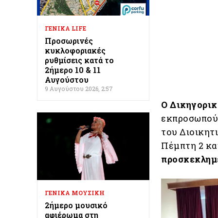
ΓΕΝΙΚΑ LIFE
Προσωρινές
κυκλοφοριακές
ρυθμίσεις κατά το
2ήμερο 10 & 11
Αυγούστου
9 Αυγούστου 2026, 2:57
Ο Δικηγορικ
εκπροσωπούμ
του Διοικητ
Πέμπτη 2 κα
προσκεκλημ
ΓΕΝΙΚΑ ΜΟΥΣΙΚΗ
2ήμερο μουσικό
αφιέρωμα στη