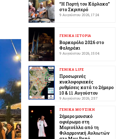
“Η Γιορτή του Κάρλακα”
στο Σκριπερό
9 Αυγούστου 2026, 17:24
ΓΕΝΙΚΑ ΙΣΤΟΡΙΑ
Βαρκαρόλα 2026 στο
Φαληράκι
9 Αυγούστου 2026, 15:04
ΓΕΝΙΚΑ LIFE
Προσωρινές
κυκλοφοριακές
ρυθμίσεις κατά το 2ήμερο
10 & 11 Αυγούστου
9 Αυγούστου 2026, 2:57
ΓΕΝΙΚΑ ΜΟΥΣΙΚΗ
2ήμερο μουσικό
αφιέρωμα στη
Μαρινέλλα από τη
Φιλαρμονική Αυλιωτών
στο Μον Ρεπό