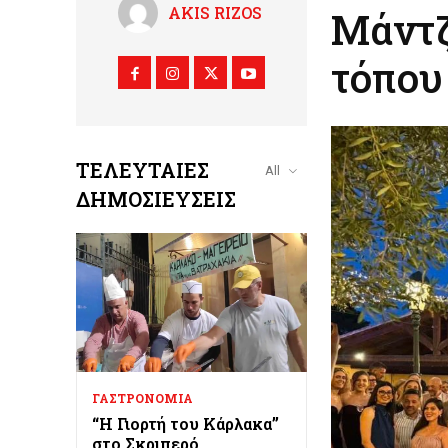
AKIS RIZOS
Μάντζ
τόπου
ΤΕΛΕΥΤΑΊΕΣ
All
ΔΗΜΟΣΙΕΎΣΕΙΣ
ΓΑΣΤΡΟΝΟΜΙΑ
“Η Γιορτή του Κάρλακα”
στο Σκριπερό