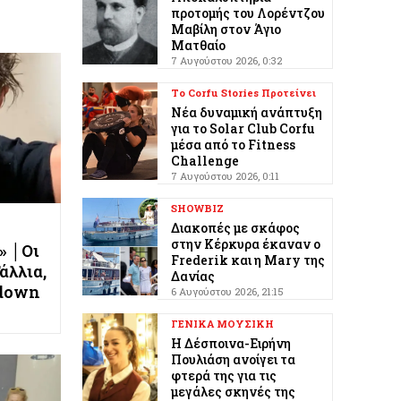
προτομής του Λορέντζου
Μαβίλη στον Άγιο
Ματθαίο
7 Αυγούστου 2026, 0:32
Το Corfu Stories Προτείνει
Νέα δυναμική ανάπτυξη
για το Solar Club Corfu
μέσα από το Fitness
Challenge
7 Αυγούστου 2026, 0:11
SHOWBIZ
Διακοπές με σκάφος
στην Κέρκυρα έκαναν ο
» │Οι
Frederik και η Mary της
άλλια,
Δανίας
kdown
6 Αυγούστου 2026, 21:15
ΓΕΝΙΚΑ ΜΟΥΣΙΚΗ
Η Δέσποινα-Ειρήνη
Πουλιάση ανοίγει τα
φτερά της για τις
μεγάλες σκηνές της