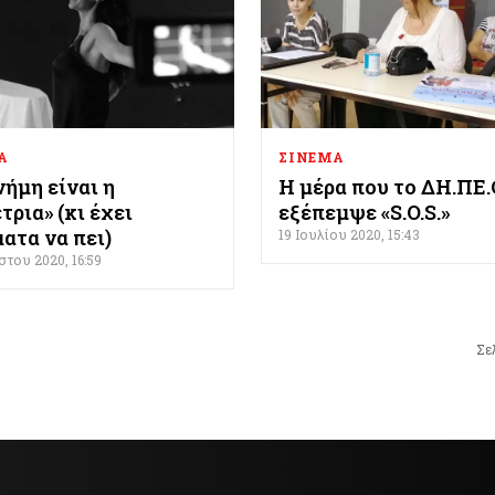
Α
ΣΙΝΕΜΑ
ήμη είναι η
Η μέρα που το ΔΗ.ΠΕ.
τρια» (κι έχει
εξέπεμψε «S.O.S.»
ατα να πει)
19 Ιουλίου 2020, 15:43
του 2020, 16:59
Σε