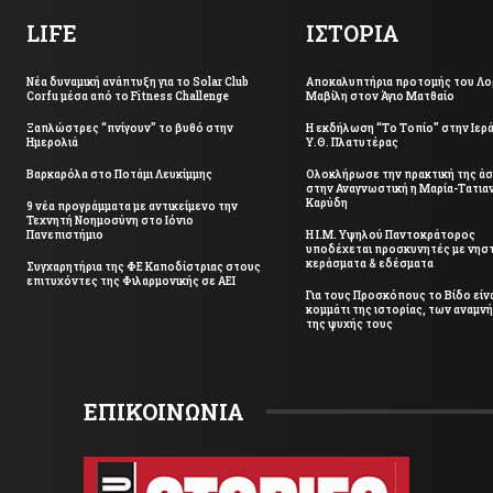
LIFE
ΙΣΤΟΡΙΑ
Νέα δυναμική ανάπτυξη για το Solar Club
Αποκαλυπτήρια προτομής του Λο
Corfu μέσα από το Fitness Challenge
Μαβίλη στον Άγιο Ματθαίο
Ξαπλώστρες “πνίγουν” το βυθό στην
Η εκδήλωση “Το Τοπίο” στην Ιερ
Ημερολιά
Υ.Θ. Πλατυτέρας
Βαρκαρόλα στο Ποτάμι Λευκίμμης
Ολοκλήρωσε την πρακτική της ά
στην Αναγνωστική η Μαρία-Τατια
Καρύδη
9 νέα προγράμματα με αντικείμενο την
Τεχνητή Νοημοσύνη στο Ιόνιο
Πανεπιστήμιο
Η Ι.Μ. Υψηλού Παντοκράτορος
υποδέχεται προσκυνητές με νηστ
κεράσματα & εδέσματα
Συγχαρητήρια της ΦΕ Καποδίστριας στους
επιτυχόντες της Φιλαρμονικής σε ΑΕΙ
Για τους Προσκόπους το Βίδο είν
κομμάτι της ιστορίας, των αναμν
της ψυχής τους
ΕΠΙΚΟΙΝΩΝΙΑ