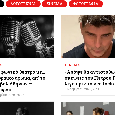
ΛΟΓΟΤΕΧΝΙΑ
ΣΙΝΕΜΑ
ΦΩΤΟΓΡΑΦΙΑ
Α
ΣΙΝΕΜΑ
φωνικό θέατρο με…
«Απόψε θα αντισταθώ
ραϊκό άρωμα, απ’ το
σκέψεις του Πέτρου Γ
βάλ Αθηνών –
λίγο πριν το νέο loc
αύρου
6 Νοεμβρίου 2020, 21:11
ρίου 2020, 20:02