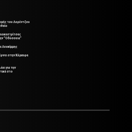
ομής του Λορέντζου
τθαίο
αιοκαστρίτσας
την “Οδύσσεια”
ι Λευκίμμης
έρνει στην Κέρκυρα
άει για την
τικά στο