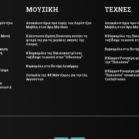
ΜΟΥΣΙΚΗ
ΤΕΧΝΕΣ
ρέντζου
Αποκαλυπτήρια προτομής του Λορέντζου
Αποκαλυπτήρια προτ
Μαβίλη στον Άγιο Ματθαίο
Μαβίλη στον Άγιο Μα
ά Μονή
Η Δέσποινα-Ειρήνη Πουλιάση ανοίγει τα
Η Βαρκαρόλα της Παλ
φτερά της για τις μεγάλες σκηνές της
ταξίδεψε το κοινό σ
όπερας
σκηση
Βαρκαρόλα στο Ποτάμ
νή
Η Βαρκαρόλα της Παλαιοκαστρίτσας
ταξίδεψε το κοινό στην “Οδύσσεια”
Η Κάρμεν Ρουγγέρη φ
την “Πολυάννα”
Βαρκαρόλα στο Ποτάμι Λευκίμμης
ίσιμα
Η Κάρμεν Ρουγγέρη μιλ
Συναυλία της ΦΕ Μάντζαρος για την 11η
“Πολυάννα” αποκλεισ
Αυγούστου
CorfuStories
αι
ήσεων &