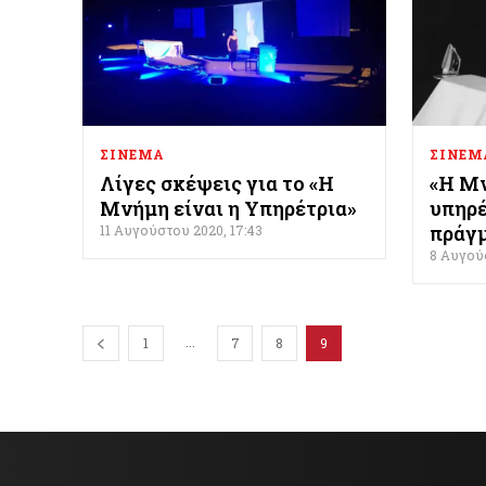
ΣΙΝΕΜΑ
ΣΙΝΕΜ
Λίγες σκέψεις για το «Η
«Η Μν
Μνήμη είναι η Υπηρέτρια»
υπηρέ
πράγμ
11 Αυγούστου 2020, 17:43
8 Αυγούσ
...
1
7
8
9