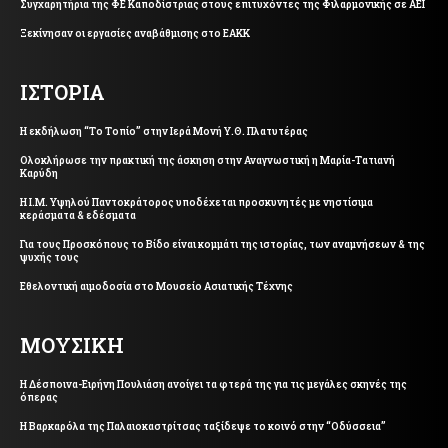
Συγχαρητήρια της ΦΕ Καποδίστριας στους επιτυχόντες της Φιλαρμονικής σε ΑΕΙ
Ξεκίνησαν οι εργασίες αναβάθμισης στο ΕΑΚΚ
ΙΣΤΟΡΙΑ
Η εκδήλωση “Το Τοπίο” στην Ιερά Μονή Υ.Θ. Πλατυτέρας
Ολοκλήρωσε την πρακτική της άσκηση στην Αναγνωστική η Μαρία-Τατιανή
Καρύδη
Η Ι.Μ. Υψηλού Παντοκράτορος υποδέχεται προσκυνητές με νηστίσιμα
κεράσματα & εδέσματα
Για τους Προσκόπους το Βίδο είναι κομμάτι της ιστορίας, των αναμνήσεων & της
ψυχής τους
Εθελοντική αιμοδοσία στο Μουσείο Ασιατικής Τέχνης
ΜΟΥΣΙΚΗ
Η Δέσποινα-Ειρήνη Πουλιάση ανοίγει τα φτερά της για τις μεγάλες σκηνές της
όπερας
Η Βαρκαρόλα της Παλαιοκαστρίτσας ταξίδεψε το κοινό στην “Οδύσσεια”