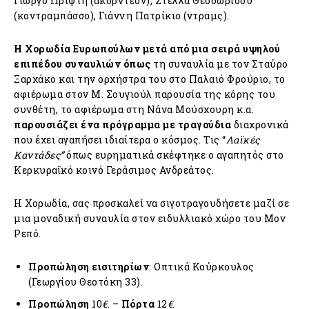
Γιώργο Πρίφτη (ακορντεόν), Στέλλα Θεοδωρίδου
(κοντραμπάσσο), Γιάννη Πατρίκιο (ντραμς).
Η Χορωδία Ευρωπούλων μετά από μια σειρά υψηλού
επιπέδου συναυλιών όπως
τη συναυλία με τον Σταύρο
Ξαρχάκο και την ορχήστρα του στο Παλαιό Φρούριο, το
αφιέρωμα στον Μ. Σουγιούλ παρουσία της κόρης του
συνθέτη, το αφιέρωμα στη Νάνα Μούσχουρη κ.α.
παρουσιάζει ένα πρόγραμμα με τραγούδια
διαχρονικά
που έχει αγαπήσει ιδιαίτερα ο κόσμος. Τις “
Λαϊκές
Καντάδες”
όπως ευρηματικά σκέφτηκε ο αγαπητός στο
Κερκυραϊκό κοινό Γεράσιμος Ανδρεάτος.
Η Χορωδία, σας προσκαλεί να σιγοτραγουδήσετε μαζί σε
μια μοναδική συναυλία στον ειδυλλιακό χώρο του Μον
Ρεπό.
Προπώληση εισιτηρίων
: Οπτικά Κούρκουλος
(Γεωργίου Θεοτόκη 33).
Προπώληση
10
€
. –
Πόρτα
12
€
.