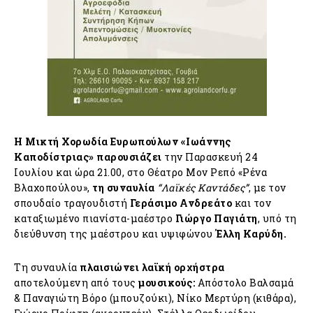
Η Μικτή Χορωδία Ευρωπούλων «Ιωάννης
Καποδίστριας» παρουσιάζει
την Παρασκευή 24
Ιουλίου και ώρα 21.00, στο Θέατρο Μον Ρεπό «Ρένα
Βλαχοπούλου»,
τη συναυλία
“Λαϊκές Καντάδες”
, με τον
σπουδαίο τραγουδιστή
Γεράσιμο Ανδρεάτο
και τον
καταξιωμένο πιανίστα-μαέστρο
Γιώργο Παγιάτη
, υπό τη
διεύθυνση της μαέστρου και υψιφώνου
Έλλη Καρύδη.
Τη συναυλία
πλαισιώνει λαϊκή ορχήστρα
αποτελούμενη από τους
μουσικούς:
Απόστολο Βαλσαμά
& Παναγιώτη Βόρο (μπουζούκι), Νίκο Μερτύρη (κιθάρα),